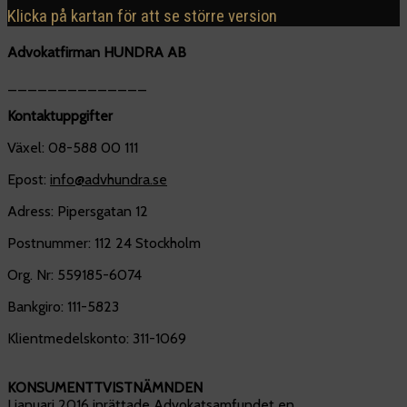
Klicka på kartan för att se större version
Advokatfirman HUNDRA AB
______________
Kontaktuppgifter
Växel: 08-588 00 111
Epost:
info@advhundra.se
Adress: Pipersgatan 12
Postnummer: 112 24 Stockholm
Org. Nr: 559185-6074
Bankgiro: 111-5823
Klientmedelskonto: 311-1069
KONSUMENTTVISTNÄMNDEN
I januari 2016 inrättade Advokatsamfundet en