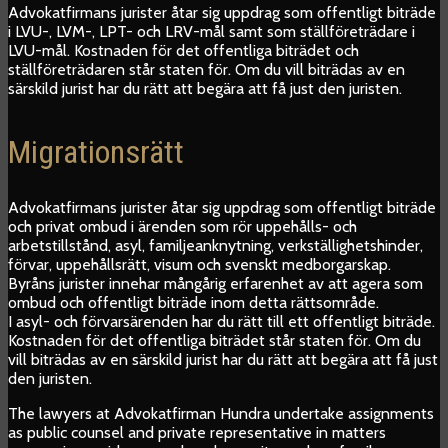
Advokatfirmans jurister åtar sig uppdrag som offentligt biträde
i LVU-, LVM-, LPT- och LRV-mål samt som ställföreträdare i
LVU-mål. Kostnaden för det offentliga biträdet och
ställföreträdaren står staten för. Om du vill biträdas av en
särskild jurist har du rätt att begära att få just den juristen.
Migrationsrätt
Advokatfirmans jurister åtar sig uppdrag som offentligt biträde
och privat ombud i ärenden som rör uppehålls- och
arbetstillstånd, asyl, familjeanknytning, verkställighetshinder,
förvar, uppehållsrätt, visum och svenskt medborgarskap.
Byråns jurister innehar mångårig erfarenhet av att agera som
ombud och offentligt biträde inom detta rättsområde.
I asyl- och förvarsärenden har du rätt till ett offentligt biträde.
Kostnaden för det offentliga biträdet står staten för. Om du
vill biträdas av en särskild jurist har du rätt att begära att få just
den juristen.
The lawyers at Advokatfirman Hundra undertake assignments
as public counsel and private representative in matters