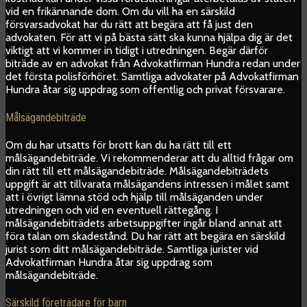
vid en frikännande dom. Om du vill ha en särskild
försvarsadvokat har du rätt att begära att få just den
advokaten. För att vi på bästa sätt ska kunna hjälpa dig är det
viktigt att vi kommer in tidigt i utredningen. Begär därför
biträde av en advokat från Advokatfirman Hundra redan under
det första polisförhöret. Samtliga advokater på Advokatfirman
Hundra åtar sig uppdrag som offentlig och privat försvarare.
Målsägandebiträde
Om du har utsatts för brott kan du ha rätt till ett
målsägandebiträde. Vi rekommenderar att du alltid frågar om
din rätt till ett målsägandebiträde. Målsägandebiträdets
uppgift är att tillvarata målsägandens intressen i målet samt
att i övrigt lämna stöd och hjälp till målsäganden under
utredningen och vid en eventuell rättegång. I
målsägandebiträdets arbetsuppgifter ingår bland annat att
föra talan om skadestånd. Du har rätt att begära en särskild
jurist som ditt målsägandebiträde. Samtliga jurister vid
Advokatfirman Hundra åtar sig uppdrag som
målsägandebiträde.
Särskild företrädare för barn