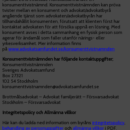
konsumenttvistnämnd. Konsumenttvistnämnden kan pröva
tvister mellan en konsument och advokat/advokatbyrå
angående tjänst som advokaten/advokatbyrån har
tillhandahållit konsumenten, förutsatt att klienten först har
kontaktat advokaten för att försöka uppnå en lösning. Med
konsument avses i detta sammanhang en fysisk person som
agerar för ändamål som faller utanför närings- eller
yrkesverksamhet. Mer information finns
på
www.advokatsamfundet.se/konsumenttvistnamnden
Konsumenttvistnämnden har följande kontaktuppgifter;
Konsumenttvistnämnden
Sveriges Advokatsamfund
Box 27321
102 54 Stockholm
konsumenttvistnamnden@advokatsamfundet.se
Brottmålsadvokat – Advokat familjerätt – Försvarsadvokat
Stockholm – Försvarsadvokat
Integritetspolicy och Allmänna villkor
Här kan du ladda ned information om byråns
integritetspolicy
,
behandling av personuppgifter
och
allmänna villkor
i PDF.