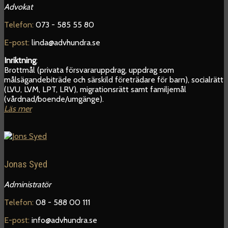
Advokat
Telefon:
073 - 585 55 80
E-post:
linda@advhundra.se
Inriktning
:
Brottmål (privata försvararuppdrag, uppdrag som
målsägandebiträde och särskild företrädare för barn), socialrätt
(LVU, LVM, LPT, LRV), migrationsrätt samt familjemål
(vårdnad/boende/umgänge).
Läs mer
Jonas Syed
Administratör
Telefon:
08 - 588 00 111
E-post:
info@advhundra.se