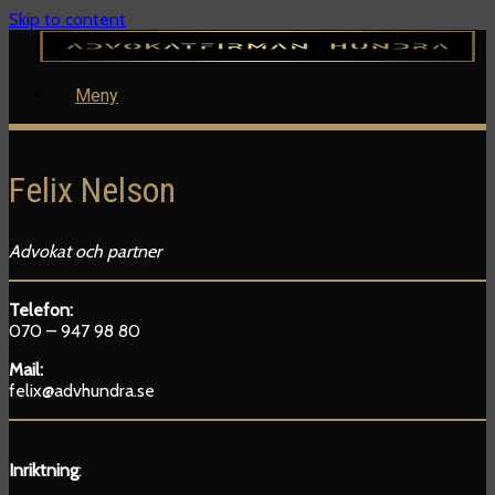
Skip to content
Meny
Felix Nelson
Advokat och partner
Telefon:
070 – 947 98 80
Mail:
felix@advhundra.se
Inriktning
: