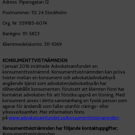
Adress: Pipersgatan 12
Postnummer: 112 24 Stockholm
Org. Nr: 559185-6074
Bankgiro: 111-5823
Klientmedelskonto: 311-1069
KONSUMENTTVISTNÄMNDEN
I januari 2016 inrättade Advokatsamfundet en
konsumenttvistnämnd. Konsumenttvistnämnden kan pröva
tvister mellan en konsument och advokat/advokatbyrå
angående tjänst som advokaten/advokatbyrån har
tillhandahållit konsumenten, förutsatt att klienten först har
kontaktat advokaten för att försöka uppnå en lösning. Med
konsument avses i detta sammanhang en fysisk person som
agerar för ändamål som faller utanför närings- eller
yrkesverksamhet. Mer information finns
på
www.advokatsamfundet.se/konsumenttvistnamnden
Konsumenttvistnämnden har följande kontaktuppgifter;
Konsumenttvistnämnden