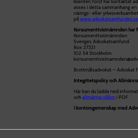
klienten först har kontaktat 
avses i detta sammanhang en f
närings- eller yrkesverksamhet
på
www.advokatsamfundet.se
Konsumenttvistnämnden har fö
Konsumenttvistnämnden
Sveriges Advokatsamfund
Box 27321
102 54 Stockholm
konsumenttvistnamnden@adv
Brottmålsadvokat – Advokat f
Integritetspolicy och Allmänna 
Här kan du ladda ned informa
och
allmänna villkor
i PDF.
I kontorsgemenskap med Advo