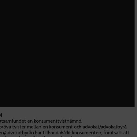
N
okatsamfundet en konsumenttvistnämnd.
röva tvister mellan en konsument och advokat/advokatbyrå
/advokatbyrån har tillhandahållit konsumenten, förutsatt att