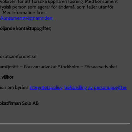
advokaten för att försöka uppnå en lösning. Med konsument
ysisk person som agerar för ändamål som faller utanför
. Mer information finns
/konsumenttvistnamnden
ljande kontaktuppgifter;
okatsamfundet.se
amiljerätt – Försvarsadvokat Stockholm – Försvarsadvokat
villkor
tion om byråns
integritetspolicy
,
behandling av personuppgifter
katfirman Solo AB