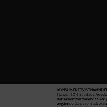
KONSUMENTTVISTNÄMNDE
I januari 2016 inrättade Adv
Konsumenttvistnämnden kan p
angående tjänst som advokaten