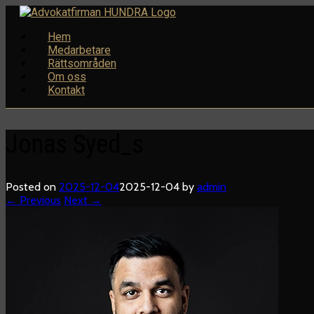
Skip
to
Hem
content
Medarbetare
Rättsområden
Om oss
Kontakt
Jonas Syed_s
Posted on
2025-12-04
2025-12-04
by
admin
← Previous
Next →